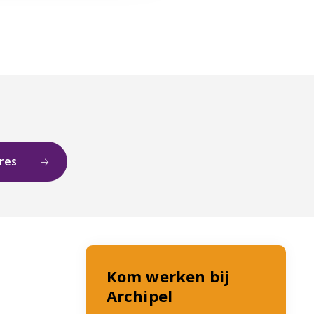
ures
Kom werken bij
Archipel