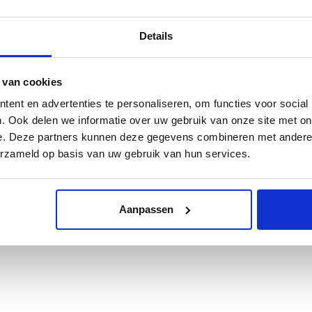
erpleging
andrijt
-
Specialistische zorg
in een omgeving waar cliën
Details
orgvraag zich thuis voelen
wadraat
- Onderdeel van Landrijt, kleinschalige woonvor
assaat
- Centrum voor geriatrische en palliatieve zorg
 van cookies
uiderpark met de locaties
Gagelbosch
en
Fleuriade
ent en advertenties te personaliseren, om functies voor social
. Ook delen we informatie over uw gebruik van onze site met on
e. Deze partners kunnen deze gegevens combineren met andere i
erzameld op basis van uw gebruik van hun services.
Aanpassen