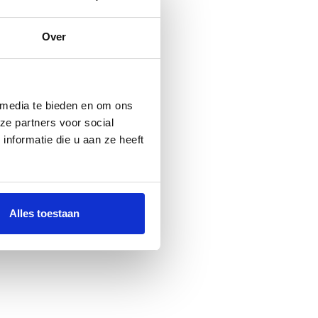
ten met een bijzondere
Over
m
 media te bieden en om ons
ze partners voor social
nformatie die u aan ze heeft
Alles toestaan