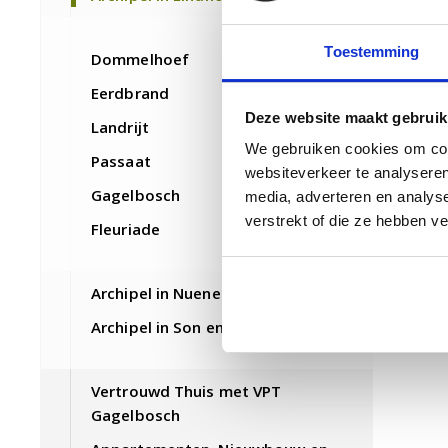
v
L
Toestemming
Dommelhoef
z
K
Eerdbrand
P
Deze website maakt gebruik
Landrijt
Z
We gebruiken cookies om cont
Passaat
websiteverkeer te analyseren
Gagelbosch
media, adverteren en analys
verstrekt of die ze hebben v
Fleuriade
Archipel in Nuenen
Archipel in Son en Breugel
Vertrouwd Thuis met VPT
Gagelbosch