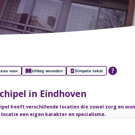
Lees voor
Uitleg woorden
Simpele tekst
chipel in Eindhoven
ipel heeft verschillende locaties die zowel zorg en w
 locatie een eigen karakter en specialisme.
ommelhoef
- Centrum voor Revalidatie
erdbrand
- Zelfstanding wonen met de mogelijkheid voor 