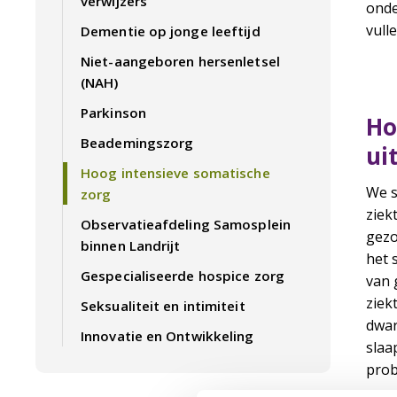
verwijzers
onde
vulle
Dementie op jonge leeftijd
Niet-aangeboren hersenletsel
(NAH)
Parkinson
Ho
Beademingszorg
ui
Hoog intensieve somatische
We s
zorg
ziek
Observatieafdeling Samosplein
gezo
binnen Landrijt
het 
Gespecialiseerde hospice zorg
van 
ziek
Seksualiteit en intimiteit
dwar
Innovatie en Ontwikkeling
slaa
prob