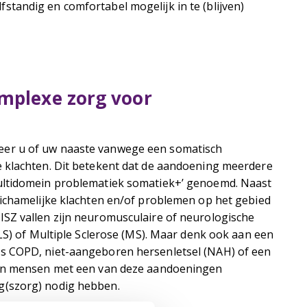
tandig en comfortabel mogelijk in te (blijven)
omplexe zorg voor
eer u of uw naaste vanwege een somatisch
e klachten. Dit betekent dat de aandoening meerdere
multidomein problematiek somatiek+’ genoemd. Naast
lichamelijke klachten en/of problemen op het gebied
SZ vallen zijn neuromusculaire of neurologische
ALS) of Multiple Sclerose (MS). Maar denk ook aan een
ls COPD, niet-aangeboren hersenletsel (NAH) of een
aren mensen met een van deze aandoeningen
g(szorg) nodig hebben.