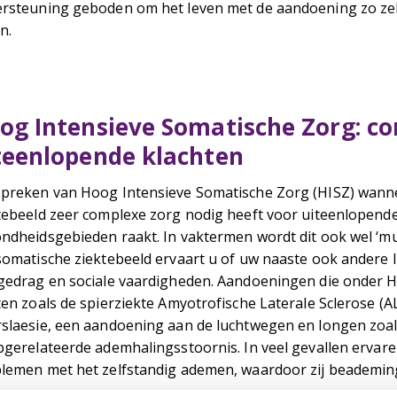
rsteuning geboden om het leven met de aandoening zo zelfs
n.
og Intensieve Somatische Zorg: c
teenlopende klachten
preken van Hoog Intensieve Somatische Zorg (HISZ) wann
tebeeld zeer complexe zorg nodig heeft voor uiteenlopend
ndheidsgebieden raakt. In vaktermen wordt dit ook wel ‘
somatische ziektebeeld ervaart u of uw naaste ook andere 
gedrag en sociale vaardigheden. Aandoeningen die onder HI
ten zoals de spierziekte Amyotrofische Laterale Sclerose (
slaesie, een aandoening aan de luchtwegen en longen zoa
pgerelateerde ademhalingsstoornis. In veel gevallen erv
lemen met het zelfstandig ademen, waardoor zij beademin