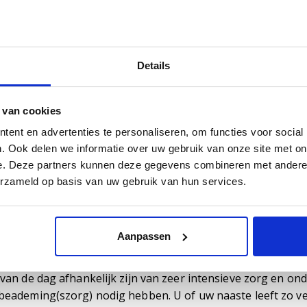
pertisecentrum HISZ
en Archipel hebben we een eigen expertisecentrum opgezet
orging van mensen die Hoog Intensieve Somatische Zorg n
Details
iale afdeling waar 24 uur per dag, 365 dagen per jaar, on
t van de mensen krijgt ook beademing(szorg). We hebben e
pedisten. Hierdoor kunnen we de juiste zorg en ondersteu
 van cookies
er naar bepaalde aandoeningen kijken.
ent en advertenties te personaliseren, om functies voor social
. Ook delen we informatie over uw gebruik van onze site met on
specialiseerde woonmogelijkhede
e. Deze partners kunnen deze gegevens combineren met andere i
SZ
erzameld op basis van uw gebruik van hun services.
en het Expertisecentrum HISZ bieden we verschillende wo
pecialiseerde woonmogelijkheden
Aanpassen
oordertoren 3 hebben we een speciale woonomgeving inge
 van de dag afhankelijk zijn van zeer intensieve zorg en o
beademing(szorg) nodig hebben. U of uw naaste leeft zo vee