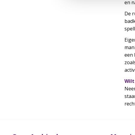
en n
De r
badk
spel
Eige
mani
een 
zoal
acti
Wilt
Neem
staa
rech