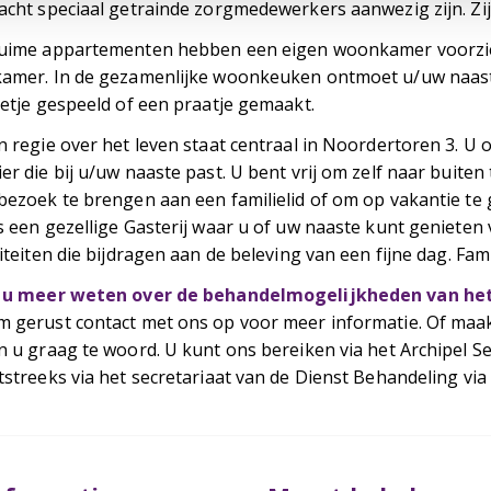
acht speciaal getrainde zorgmedewerkers aanwezig zijn. Zij 
uime appartementen hebben een eigen woonkamer voorzien
amer. In de gezamenlijke woonkeuken ontmoet u/uw naast
letje gespeeld of een praatje gemaakt.
n regie over het leven staat centraal in Noordertoren 3. U o
er die bij u/uw naaste past. U bent vrij om zelf naar buit
bezoek te brengen aan een familielid of om op vakantie te 
s een gezellige Gasterij waar u of uw naaste kunt genieten 
viteiten die bijdragen aan de beleving van een fijne dag. Fa
 u meer weten over de behandelmogelijkheden van het
 gerust contact met ons op voor meer informatie. Of maa
n u graag te woord. U kunt ons bereiken via het Archipel
tstreeks via het secretariaat van de Dienst Behandeling v