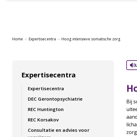
Home
Expertisecentra
Hoog intensieve somatische zorg
Expertisecentra
Ho
Expertisecentra
DEC Gerontopsychiatrie
Bij 
uite
REC Huntington
aand
REC Korsakov
lich
Consultatie en advies voor
zorg