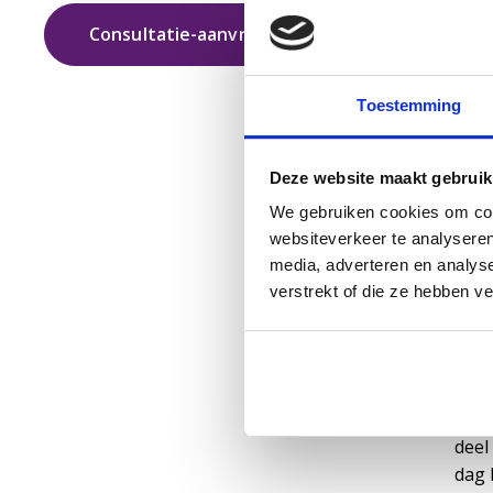
Ex
Consultatie-aanvraag
Binn
verz
Toestemming
spec
helf
logo
Deze website maakt gebruik
bred
We gebruiken cookies om cont
websiteverkeer te analyseren
Ge
media, adverteren en analys
HI
verstrekt of die ze hebben v
Binn
Ges
In N
deel
dag 