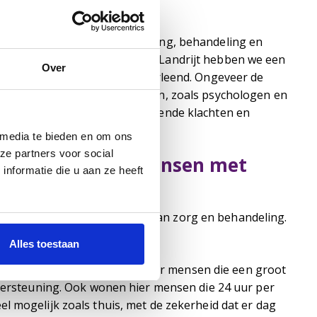
 voor de specifieke begeleiding, behandeling en
odig hebben. Op onze locatie Landrijt hebben we een
Over
dersteuning en zorg worden verleend. Ongeveer de
en eigen team met specialisten, zoals psychologen en
ning bieden voor de uiteenlopende klachten en
 media te bieden en om ons
ze partners voor social
n en zorg voor mensen met
nformatie die u aan ze heeft
onmogelijkheden en vormen van zorg en behandeling.
Alles toestaan
richt met appartementen voor mensen die een groot
ndersteuning. Ook wonen hier mensen die 24 uur per
l mogelijk zoals thuis, met de zekerheid dat er dag