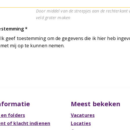
Door middel van de streepjes aan de rechterkant v
veld groter maken
estemming
Ik geef toestemming om de gegevens die ik hier heb ingevu
met mij op te kunnen nemen.
nformatie
Meest bekeken
 en folders
Vacatures
t of klacht indienen
Locaties