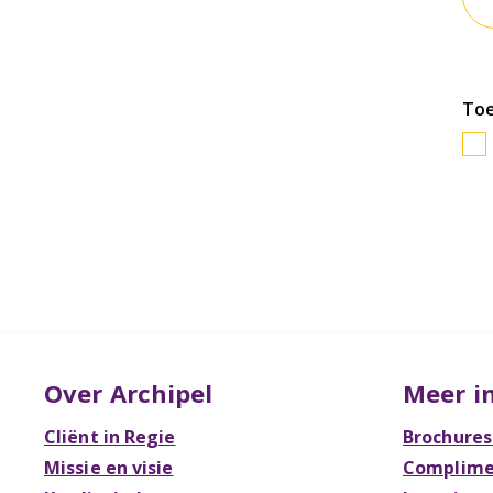
To
Over Archipel
Meer i
Cliënt in Regie
Brochures
Missie en visie
Complimen