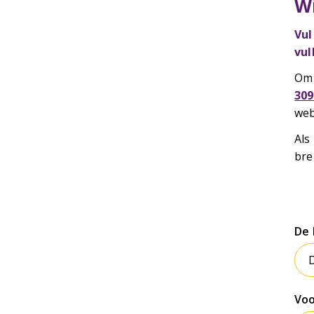
W
Vul
vul
Om 
309
web
Als
bre
De 
Voo