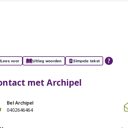
Lees voor
Uitleg woorden
Simpele tekst
ontact met Archipel
Bel Archipel

0402646464