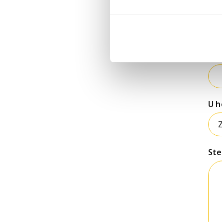
Po
Pla
U h
Ste