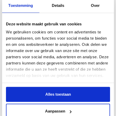
Parkinson
Toestemming
Details
Over
Beademingszorg
Hoog intensieve somatische zorg
Deze website maakt gebruik van cookies
Observatieafdeling Samosplein binnen
We gebruiken cookies om content en advertenties te
Landrijt
personaliseren, om functies voor social media te bieden
Gespecialiseerde hospice zorg
en om ons websiteverkeer te analyseren. Ook delen we
Seksualiteit en intimiteit
informatie over uw gebruik van onze site met onze
partners voor social media, adverteren en analyse. Deze
Innovatie en Ontwikkeling
partners kunnen deze gegevens combineren met andere
informatie die u aan ze heeft verstrekt of die ze hebben
verzameld op basis van uw gebruik van hun services.
Consultatie-aanvraag
Alles toestaan
Wat doen REC en DEC? Infographic
Aanpassen