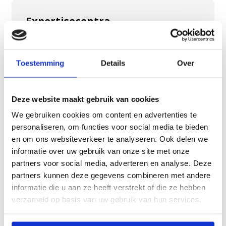
Expertisecentra
Expertisecentra
DEC Gerontopsychiatrie
Toestemming
Details
Over
REC Huntington
REC Korsakov
Deze website maakt gebruik van cookies
Consultatie en advies voor verwijzers
We gebruiken cookies om content en advertenties te
Dementie op jonge leeftijd
personaliseren, om functies voor social media te bieden
Niet-aangeboren hersenletsel (NAH)
en om ons websiteverkeer te analyseren. Ook delen we
Parkinson
informatie over uw gebruik van onze site met onze
partners voor social media, adverteren en analyse. Deze
Beademingszorg
partners kunnen deze gegevens combineren met andere
Hoog intensieve somatische zorg
informatie die u aan ze heeft verstrekt of die ze hebben
Observatieafdeling Samosplein binnen
verzameld op basis van uw gebruik van hun services.
Landrijt
Gespecialiseerde hospice zorg