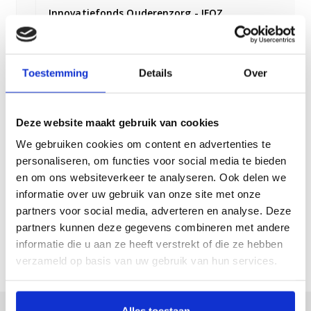
Innovatiefonds Ouderenzorg - IFOZ
(Be)grip op dementie App
What if Lab
Toestemming
Details
Over
Momo Bedsense
Nexsys
Octopus
Deze website maakt gebruik van cookies
Toekomstbestendige vrijwillige inzet
We gebruiken cookies om content en advertenties te
personaliseren, om functies voor social media te bieden
Onderzoek en wetenschap
en om ons websiteverkeer te analyseren. Ook delen we
informatie over uw gebruik van onze site met onze
partners voor social media, adverteren en analyse. Deze
partners kunnen deze gegevens combineren met andere
Consultatie-aanvraag
informatie die u aan ze heeft verstrekt of die ze hebben
verzameld op basis van uw gebruik van hun services.
Alles toestaan