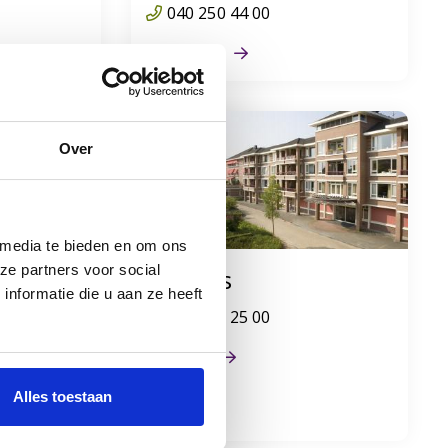
040 250 44 00
Fleuriade
Over
 media te bieden en om ons
ze partners voor social
entrum
Kanidas
nformatie die u aan ze heeft
0499 36 25 00
Kanidas
sch en
Alles toestaan