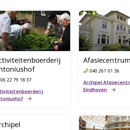
ctiviteitenboerderij
Afasiecentru
ntoniushof
040 261 01 36
06 22 79 18 37
Archipel Afasiecent
Eindhoven
tiviteitenboerderij
toniushof
rchipel