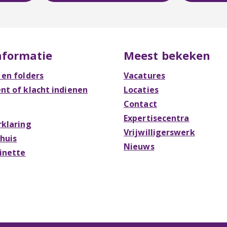
nformatie
Meest bekeken
 en folders
Vacatures
t of klacht indienen
Locaties
Contact
Expertisecentra
rklaring
Vrijwilligerswerk
Thuis
Nieuws
Rinette