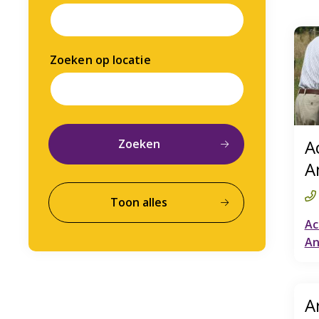
Zoeken op locatie
A
A
Ac
An
A