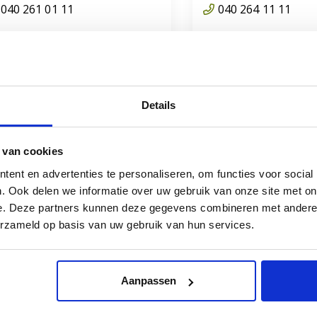
040 261 01 11
040 264 11 11
mmelhoef
Eerdbrand
Details
 van cookies
ent en advertenties te personaliseren, om functies voor social
. Ook delen we informatie over uw gebruik van onze site met on
agelbosch
Gezondheidsc
e. Deze partners kunnen deze gegevens combineren met andere i
Zuiderpark
040 250 44 00
erzameld op basis van uw gebruik van hun services.
gelbosch
Zuiderpark: Gagelbo
Aanpassen
Fleuriade