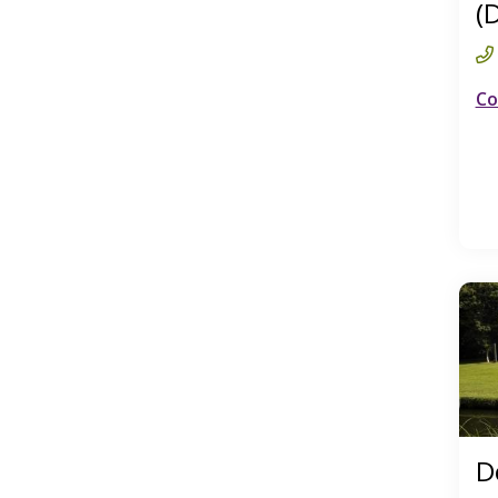
(
Co
D