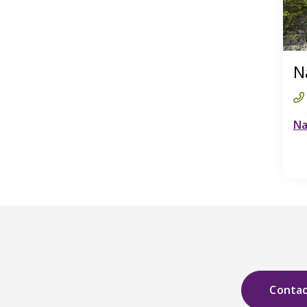
N
Na
Conta