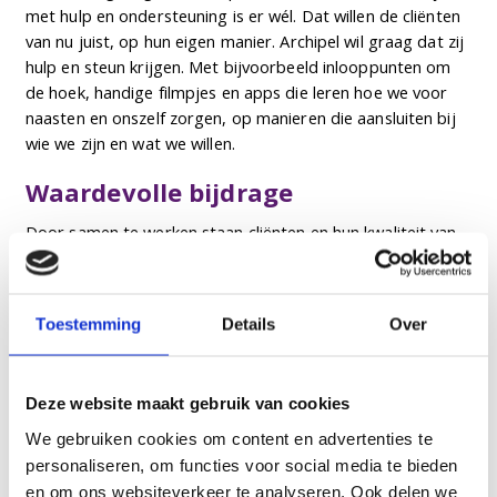
met hulp en ondersteuning is er wél. Dat willen de cliënten
van nu juist, op hun eigen manier. Archipel wil graag dat zij
hulp en steun krijgen. Met bijvoorbeeld inlooppunten om
de hoek, handige filmpjes en apps die leren hoe we voor
naasten en onszelf zorgen, op manieren die aansluiten bij
wie we zijn en wat we willen.
Waardevolle bijdrage
Door samen te werken staan cliënten en hun kwaliteit van
leven centraal. Thuis of bij ons in huis, de cliënt bepaalt de
weg. Met elkaar bouwen we aan de kwaliteit van leven die
iemand nodig heeft. Iedereen doet wat hij of zij graag wil
Toestemming
Details
Over
en waar hij of zij goed in is. Dat systeem is een netwerk
rond de klant: van huisarts tot ziekenhuis, van
mantelzorger tot buren, van familie tot vrienden, van
Deze website maakt gebruik van cookies
vrijwilligers tot zorg- en welzijnscollega’s. Iedereen draagt
een waardevol steentje bij aan de zelfstandigheid en
We gebruiken cookies om content en advertenties te
kwaliteit van leven van de klant. En dat regisseren wij
personaliseren, om functies voor social media te bieden
graag, want daar zit gewoon juist onze expertise.
en om ons websiteverkeer te analyseren. Ook delen we