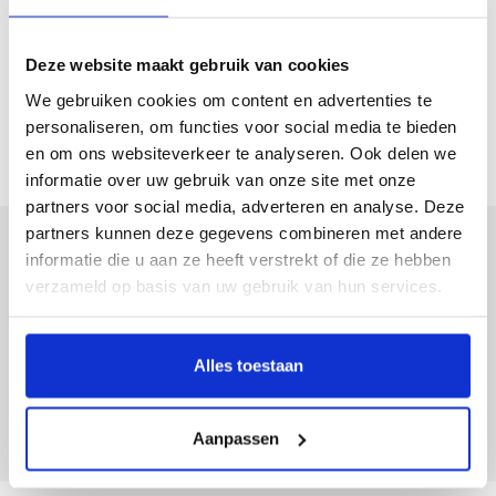
Vrienden van Archipel
Complimenten en klachten
Deze website maakt gebruik van cookies
Zorg- en dienstverleningsoverzichten
We gebruiken cookies om content en advertenties te
personaliseren, om functies voor social media te bieden
Contractering zorgverzekeraars
en om ons websiteverkeer te analyseren. Ook delen we
informatie over uw gebruik van onze site met onze
partners voor social media, adverteren en analyse. Deze
partners kunnen deze gegevens combineren met andere
Meer weten over Archipel?
informatie die u aan ze heeft verstrekt of die ze hebben
verzameld op basis van uw gebruik van hun services.
Contact
Folders & Brochures
Alles toestaan
Vacatures
Aanpassen