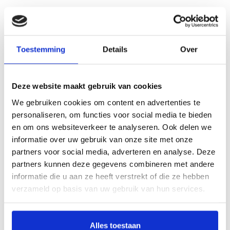
Als de maandelijkse gift verhoogd zou worden naar € 60,
dan levert dat nog steeds voordeel op en zou Vrienden van
Archipel elke maand €10 extra ontvangen - een voordeel
voor beide partijen. En uiteraard is het mogelijk deze
Toestemming
Details
Over
belastingteruggave opnieuw als gift aan Vrienden van
Archipel te schenken!
Deze website maakt gebruik van cookies
We gebruiken cookies om content en advertenties te
Over Archipel
personaliseren, om functies voor social media te bieden
en om ons websiteverkeer te analyseren. Ook delen we
Ons verhaal
informatie over uw gebruik van onze site met onze
Missie-Visie
partners voor social media, adverteren en analyse. Deze
partners kunnen deze gegevens combineren met andere
Publicaties
informatie die u aan ze heeft verstrekt of die ze hebben
SamenDoen
verzameld op basis van uw gebruik van hun services.
Duurzaam zorgen
Organisatie
Alles toestaan
Cliënt in regie