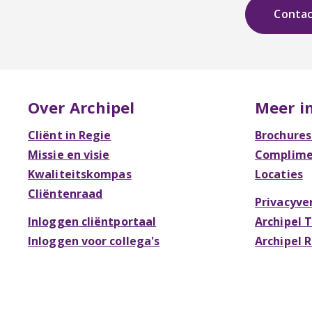
Conta
Over Archipel
Meer i
Cliënt in Regie
Brochures
Missie en visie
Complimen
Kwaliteitskompas
Locaties
Cliëntenraad
Privacyve
Inloggen cliëntportaal
Archipel 
Inloggen voor collega's
Archipel 