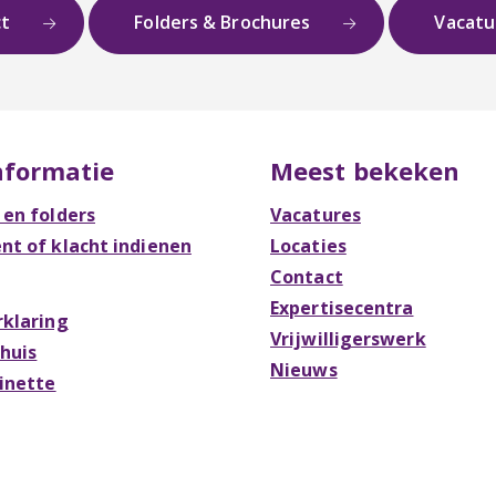
ct
Folders & Brochures
Vacat
nformatie
Meest bekeken
 en folders
Vacatures
t of klacht indienen
Locaties
Contact
Expertisecentra
rklaring
Vrijwilligerswerk
Thuis
Nieuws
Rinette