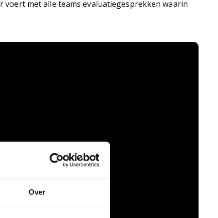
uur voert met alle teams evaluatiegesprekken waarin
Over