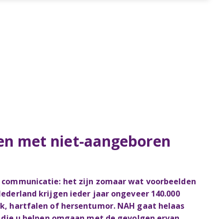
en met niet-aangeboren
n communicatie: het zijn zomaar wat voorbeelden
ederland krijgen ieder jaar ongeveer 140.000
k, hartfalen of hersentumor. NAH gaat helaas
n die u helpen omgaan met de gevolgen ervan.