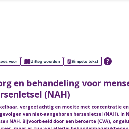
Lees voor
Uitleg woorden
Simpele tekst
org en behandeling voor mens
rsenletsel (NAH)
kelbaar, vergeetachtig en moeite met concentratie e
gevolgen van niet-aangeboren hersenletsel (NAH). In N
en NAH. Bijvoorbeeld door een beroerte (CVA), ongelu
 over, maar er zijn wel allerlei behandelmogelijkhede