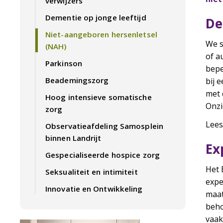
verwijzers
Dementie op jonge leeftijd
De
Niet-aangeboren hersenletsel
We s
(NAH)
of a
Parkinson
bepe
Beademingszorg
bij 
met 
Hoog intensieve somatische
Onzi
zorg
Lees
Observatieafdeling Samosplein
binnen Landrijt
Ex
Gespecialiseerde hospice zorg
Het 
Seksualiteit en intimiteit
expe
Innovatie en Ontwikkeling
maat
beho
vaak