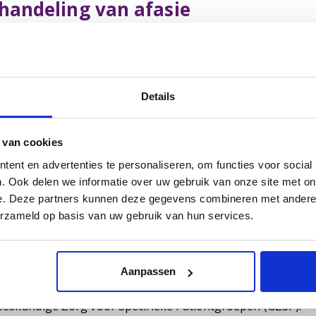
handeling van afasie
ommelhoef bevindt zich tevens ons
Afasiecentrum
. Hier 
eteren van de communicatie in het dagelijks leven. Denk hie
rekken, opnieuw leren te e-mailen of berichten te sturen o
Details
handelprogramma Hersenz
art u of uw naaste problemen na de revalidatiefase, waardo
 van cookies
niet-aangeboren hersenletsel? Dan is het landelijke beha
ent en advertenties te personaliseren, om functies voor social
chillende modules leert u, samen met de omgeving, om te g
. Ook delen we informatie over uw gebruik van onze site met on
n met hersenletsel (opnieuw) kunt vormgeven.
e. Deze partners kunnen deze gegevens combineren met andere i
erzameld op basis van uw gebruik van hun services.
dividuele behandeling
bieden individuele behandeling, gericht op de gevolgen v
ndelaren gespecialiseerd in hersenletsel. Samen werken w
Aanpassen
NAH tegenaan loopt. De behandeling wordt (contractafhanke
eskundige Zorg voor Specifieke Patiëntgroepen (GZSP).