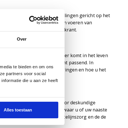
organiseren we groepsbehandelingen gericht op het
rbij bijvoorbeeld aan het leren voeren van
f het begrijpend lezen van de krant.
Over
or u voor uw gevoel niet verder komt in het leven
ndelprogramma Hersenz wellicht passend. In
 media te bieden en om ons
aan met de blijvende veranderingen en hoe u het
ze partners voor social
nformatie die u aan ze heeft
an NAH. Deze wordt verzorgd door deskundige
e aan de (diverse) problemen waar u of uw naaste
Alles toestaan
lijk) vergoed vanuit de Eerstelijnszorg en de de