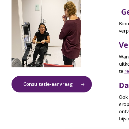
Ge
Binn
verp
Ve
Wann
uitko
te
re
Da
Consultatie-aanvraag
Ook 
erop
ontv
bijv