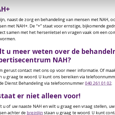
AH+
zijn, naast de zorg en behandeling van mensen met NAH, oo
en met NAH+. De “+” staat voor ernstige, bijkomende ged
rect samen met het hersenletsel en vragen vaak om een co
vormen.
lt u meer weten over de behandel
pertisecentrum NAH?
 gerust contact met ons op voor meer informatie. Of maa
n u graag te woord. U kunt ons bereiken via telefoonnum
de Dienst Behandeling via telefoonnummer
040 261 01 02
.
staat er niet alleen voor!
t u of uw naaste NAH en wilt u graag een vraag stellen, uw
en achter de
breinlijn
staan u graag te woord. U kunt cont