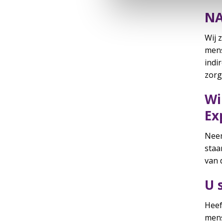
N
Wij 
mens
indi
zorg
Wi
Ex
Neem
staa
van 
U 
Heef
mens