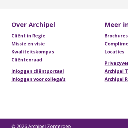
Over Archipel
Meer i
Cliënt in Regie
Brochures
Missie en visie
Complimen
Kwaliteitskompas
Locaties
Cliëntenraad
Privacyve
Inloggen cliëntportaal
Archipel 
Inloggen voor collega's
Archipel 
© 2026 Archipel Zorggroep