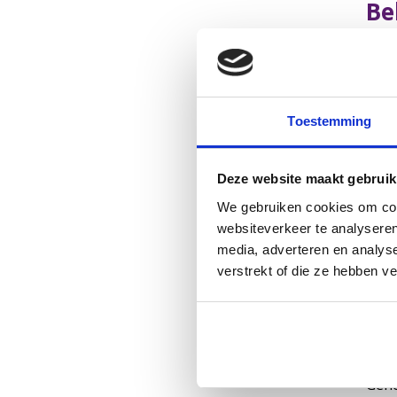
Be
Op D
verb
gesp
Toestemming
Be
Erva
Deze website maakt gebruik
met 
We gebruiken cookies om cont
vers
websiteverkeer te analyseren
leve
media, adverteren en analys
verstrekt of die ze hebben v
In
Wij 
beha
met 
Gene