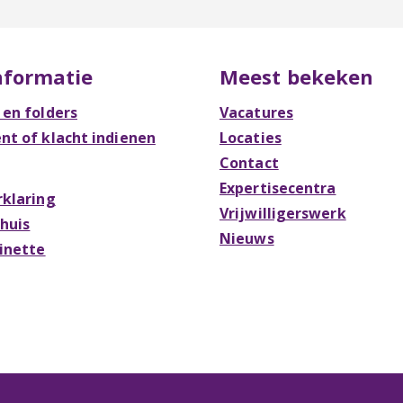
nformatie
Meest bekeken
 en folders
Vacatures
t of klacht indienen
Locaties
Contact
Expertisecentra
rklaring
Vrijwilligerswerk
Thuis
Nieuws
Rinette