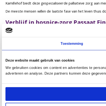
Kamillehof biedt deze gespecialiseerde palliatieve zorg aan m
De meeste mensen willen de laatste fase van het leven thuis 
Verblijf in hospice-zorg Passaat E
De gasten die gebruik maken van de gespecialiseerde hospice-z
Hospice binnen het verpleeghuis
Toestemming
Kamillehof is een afdeling die in directe verbinding staat m
Geestelijke ondersteuning
Deze website maakt gebruik van cookies
We gebruiken cookies om content en advertenties te personal
De gasten en hun naasten kunnen gebruik maken van de
geest
adverteren en analyse. Deze partners kunnen deze gegevens 
Contact
Wilt u meer weten over de gespecialiseerde ondersteuning en 
De afdeling Kamillehof heeft een eigen ingang. Deze kunt u ber