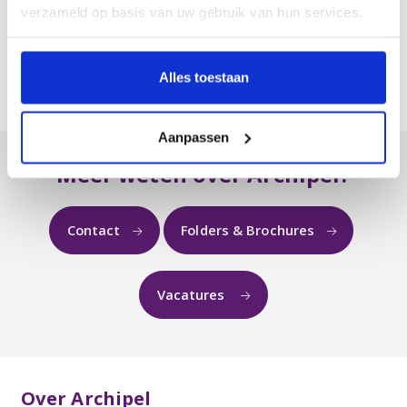
Archipel Thuis | Archipel Rinette
verzameld op basis van uw gebruik van hun services.
Cliëntportaal
De juiste zorg voor u
Alles toestaan
Aanpassen
Meer weten over Archipel?
Contact
Folders & Brochures
Vacatures
Over Archipel