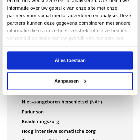
en om ons websiteverkeer te analyseren. Ook delen we
Huntington Cafe
informatie over uw gebruik van onze site met onze
Verpleeghuiszorg Huntington
partners voor social media, adverteren en analyse. Deze
partners kunnen deze gegevens combineren met andere
Intake/huisbezoek
informatie die u aan ze heeft verstrekt of die ze hebben
Jaarlijkse controle / screeningsdag
verzameld op basis van uw gebruik van hun services.
Film over de ziekte van Huntington
Huntington: kennisdelen met professionals
Alles toestaan
REC Korsakov
Aanpassen
Consultatie en advies voor verwijzers
Dementie op jonge leeftijd
Niet-aangeboren hersenletsel (NAH)
Parkinson
Beademingszorg
Hoog intensieve somatische zorg