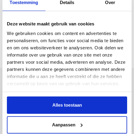
Toestemming
Details
Over
Dagbehandeling
Indicatie
Deze website maakt gebruik van cookies
Archipel polikliniek
We gebruiken cookies om content en advertenties te
Kopgroep
personaliseren, om functies voor social media te bieden
Archipel Afasiecentrum Eindhoven
en om ons websiteverkeer te analyseren. Ook delen we
informatie over uw gebruik van onze site met onze
partners voor social media, adverteren en analyse. Deze
partners kunnen deze gegevens combineren met andere
informatie die u aan ze heeft verstrekt of die ze hebben
Meer weten over Archipel?
verzameld op basis van uw gebruik van hun services.
Contact
Folders & Brochures
Alles toestaan
Vacatures
Aanpassen