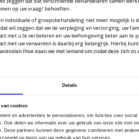
wil zeggen dat dat verschillende behandelaren samen werk
men op uw vraag/ behoeften.
en individuele of groepsbehandeling niet meer mogelijk is 
 dat wil zeggen dat we de verpleging en verzorging, uw fa
act met u te verbeteren en uw leefomgeving beter aan te
act met uw verwanten is daarbij erg belangrijk. Hierbij kun
ngsplan (hoe gaan we met iemand om zodat deze zich zo go
ventieplan van agressie, depressie, angst, psychose etc). O
ng.
rkgebieden psychologen
Details
erkgebieden van de (gezondheidszorg)psychologen van Arc
ementie (zowel op oudere als jongere leeftijd)
 van cookies
evalidatie
ent en advertenties te personaliseren, om functies voor social
AH (niet aangeboren hersenletsel)
. Ook delen we informatie over uw gebruik van onze site met on
orsakov
e. Deze partners kunnen deze gegevens combineren met andere i
arkinson
erzameld op basis van uw gebruik van hun services.