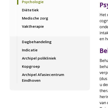
Psychologie
Ps
Diëtetiek
Het 
Medische zorg
cogn
Vaktherapie
onde
inta
en h
Dagbehandeling
Be
Indicatie
Archipel polikliniek
Beha
Kopgroep
beha
verp
Archipel Afasiecentrum
(dus
Eindhoven
u de
ther
heri
van 