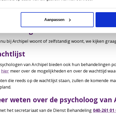
MS
untington
erontopsychiatrie (angst, stemming, psychose, persoonlijkh
Aanpassen
nanciering
 nu bij Archipel woont of zelfstandig woont, we kijken gra
chtlijst
sychologen van Archipel bieden ook hun behandelingen poli
s
hier
meer over de mogelijkheden en over de wachttijd waa
nten die reeds op de wachtlijst staan, zullen de komende m
pland.
er weten over de psycholoog van 
met het secretariaat van de Dienst Behandeling
040-261 01 