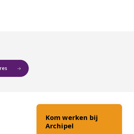
ures
Kom werken bij
Archipel