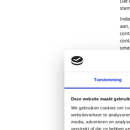
Dat 
stem
Indi
aan,
cont
cont
omga
(pre
bela
We
Toestemming
De w
D
Deze website maakt gebruik
R
We gebruiken cookies om cont
N
websiteverkeer te analyseren
K
media, adverteren en analys
P
verstrekt of die ze hebben v