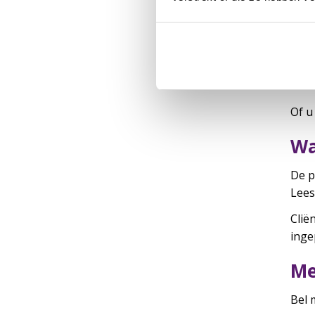
H
G
Fi
Of u
Wa
De p
Lee
Clië
inge
Me
Bel 