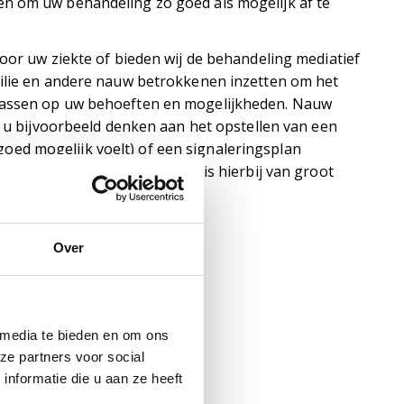
en om uw behandeling zo goed als mogelijk af te
door uw ziekte of bieden wij de behandeling mediatief
milie en andere nauw betrokkenen inzetten om het
 passen op uw behoeften en mogelijkheden. Nauw
t u bijvoorbeeld denken aan het opstellen van een
ed mogelijk voelt) of een signaleringsplan
ok coaching van het zorgteam is hierbij van groot
Over
hipel zijn onder andere:
 media te bieden en om ons
ze partners voor social
nformatie die u aan ze heeft