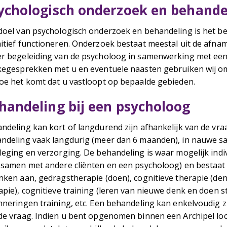
ychologisch onderzoek en behande
doel van psychologisch onderzoek en behandeling is het b
itief functioneren. Onderzoek bestaat meestal uit de afname
r begeleiding van de psycholoog in samenwerking met een
kegesprekken met u en eventuele naasten gebruiken wij om
oe het komt dat u vastloopt op bepaalde gebieden.
handeling bij een psycholoog
ndeling kan kort of langdurend zijn afhankelijk van de vr
ndeling vaak langdurig (meer dan 6 maanden), in nauwe 
leging en verzorging. De behandeling is waar mogelijk indiv
 samen met andere cliënten en een psycholoog) en bestaat 
nken aan, gedragstherapie (doen), cognitieve therapie (den
apie), cognitieve training (leren van nieuwe denk en doen s
nneringen training, etc. Een behandeling kan enkelvoudig zij
de vraag. Indien u bent opgenomen binnen een Archipel locat