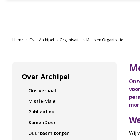
Home
Over Archipel
Organisatie
Mens en Organisatie
Me
Over Archipel
Onze
voor
Ons verhaal
pers
Missie-Visie
mor
Publicaties
We
SamenDoen
Wij 
Duurzaam zorgen