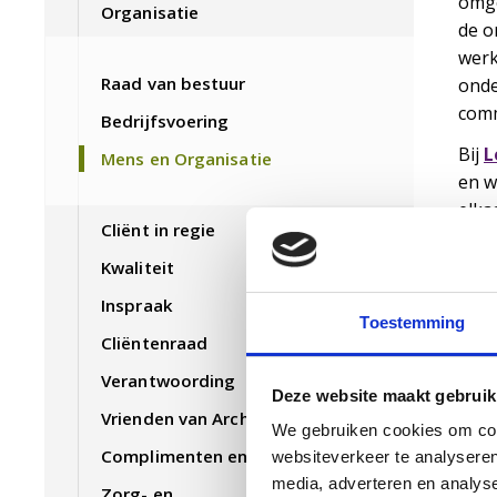
omge
Organisatie
de o
werk
Raad van bestuur
onde
comm
Bedrijfsvoering
Bij
L
Mens en Organisatie
en w
elka
Cliënt in regie
Arch
Kwaliteit
3 en
Inspraak
Arch
Toestemming
Cliëntenraad
Kare
565
Verantwoording
Deze website maakt gebruik
040 
Vrienden van Archipel
hr@a
We gebruiken cookies om cont
Complimenten en klachten
websiteverkeer te analyseren
Gebr
media, adverteren en analys
Zorg- en