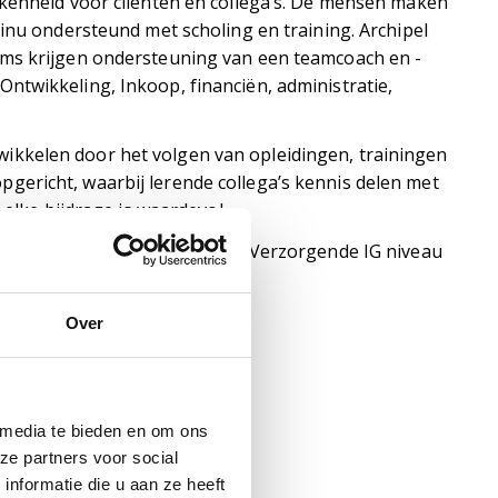
kkenheid voor cliënten en collega’s. De mensen maken
tinu ondersteund met scholing en training. Archipel
ams krijgen ondersteuning van een teamcoach en -
ntwikkeling, Inkoop, financiën, administratie,
kkelen door het volgen van opleidingen, trainingen
ericht, waarbij lerende collega’s kennis delen met
 elke bijdrage is waardevol.
n eigen opleiding op maat tot Verzorgende IG niveau
iding is volledig erkend.
Over
 media te bieden en om ons
ze partners voor social
nformatie die u aan ze heeft