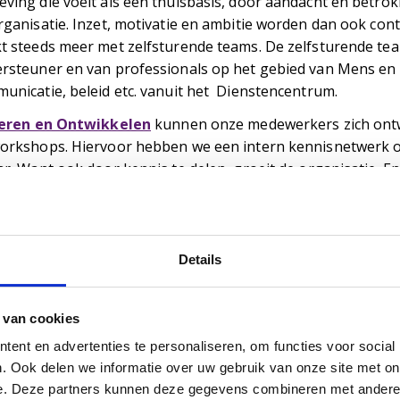
ving die voelt als een thuisbasis, door aandacht en betro
rganisatie. Inzet, motivatie en ambitie worden dan ook con
t steeds meer met zelfsturende teams. De zelfsturende te
rsteuner en van professionals op het gebied van Mens en O
unicatie, beleid etc. vanuit het Dienstencentrum.
eren en Ontwikkelen
kunnen onze medewerkers zich ontwi
orkshops. Hiervoor hebben we een intern kennisnetwerk opg
ar. Want ook door kennis te delen, groeit de organisatie. En
ipel biedt in samenwerking met Koning Willem I College ee
 Helpende (plus) niveau 2:
Archipel College
. Deze BBL-ople
ipel Mens en Ontwikkeling
Details
l de Grotelaan 415
4 NN Eindhoven
 van cookies
265 48 00
rchipelzorggroep.nl
ent en advertenties te personaliseren, om functies voor social
. Ook delen we informatie over uw gebruik van onze site met on
uik in navigatie Blaarthemseweg 93
e. Deze partners kunnen deze gegevens combineren met andere i