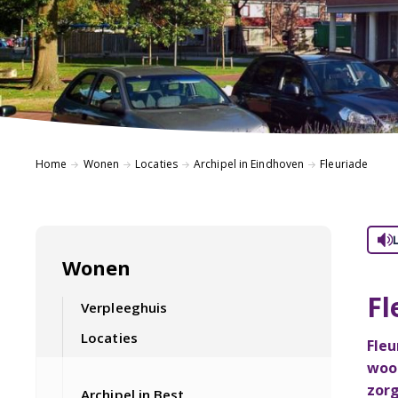
Home
Wonen
Locaties
Archipel in Eindhoven
Fleuriade
Wonen
Fl
Verpleeghuis
Locaties
Fleu
woon
zorg
Archipel in Best