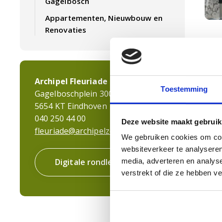
Gagelbosch
Appartementen, Nieuwbouw en
Renovaties
Zo
De z
van 
Archipel Fleuriade
Toestemming
gesp
Gagelboschplein 300
zorg
5654 KT Eindhoven
wone
040 250 44 00
Deze website maakt gebruik
alti
fleuriade@archipelzorggroep.nl
We gebruiken cookies om cont
van 
websiteverkeer te analyseren
Ook 
Digitale rondleiding
media, adverteren en analys
leef
verstrekt of die ze hebben v
gewe
moge
We