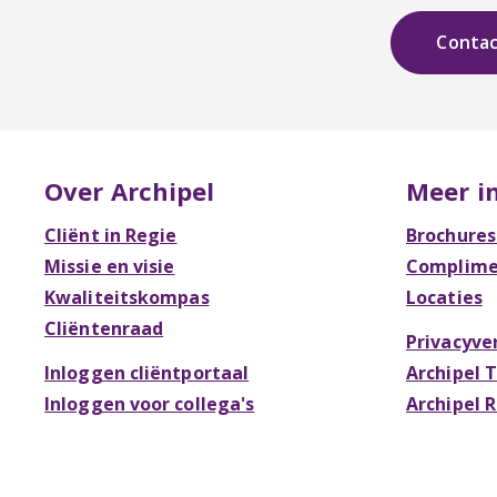
Conta
Over Archipel
Meer i
Cliënt in Regie
Brochures
Missie en visie
Complimen
Kwaliteitskompas
Locaties
Cliëntenraad
Privacyve
Inloggen cliëntportaal
Archipel 
Inloggen voor collega's
Archipel 