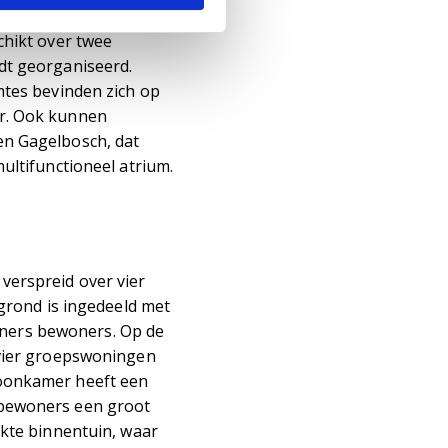
chikt over twee
dt georganiseerd.
mtes bevinden zich op
ar. Ook kunnen
en Gagelbosch, dat
ultifunctioneel atrium.
verspreid over vier
 grond is ingedeeld met
ners bewoners. Op de
 vier groepswoningen
woonkamer heeft een
 bewoners een groot
ekte binnentuin, waar