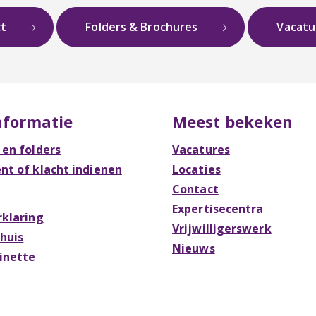
ct
Folders & Brochures
Vacat
nformatie
Meest bekeken
 en folders
Vacatures
t of klacht indienen
Locaties
Contact
Expertisecentra
rklaring
Vrijwilligerswerk
Thuis
Nieuws
Rinette