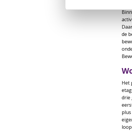
Binn
acti
Daar
de b
bewo
onde
Bewo
W
Het 
etag
drie
eers
plus
eige
loop