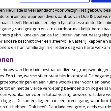
en Fleuriade is veel aandacht voor welzijn. Het gebouw bes
viteitenruimtes waar een divers aanbod van Doe & Deel wor
naast heeft Fleuriade een eigen fysiofitnessruimte. De rui
egane grond gelegen en zijn daardoor makkelijk bereikba
ners gebruikmaken van de faciliteiten van het naastgeleg
r andere beschikt over een sfeervolle Gasterij, kapper en m
ners en hun familie zijn hier iedere dag van harte welkom!
onen
gebouw van Fleuriade bestaat uit diverse groepswoningen, 
es. Een fijne, warme sfeer staat hierin centraal. De begane
 groepswoningen en een ruime woonkamer voor tien bewo
te tot en met de vierde verdieping bevinden zich nog eens
 een woonkamer voor in totaal veertig bewoners. Iedere 
n loggia. De kamers liggen aan een brede gang, waardoor
circuit hebben. Ook heeft Fleuriade een grote, deels overd