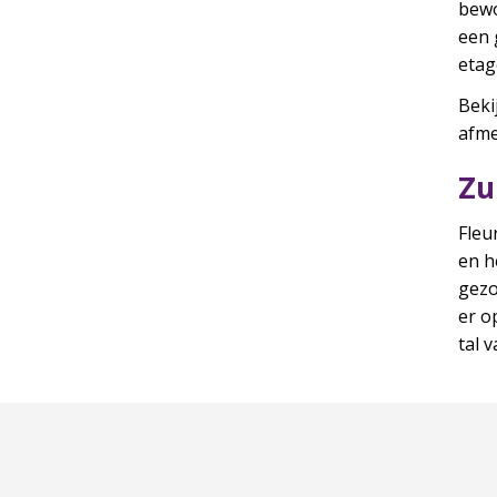
bewo
een 
etag
Beki
afme
Zu
Fleu
en h
gezo
er o
tal 