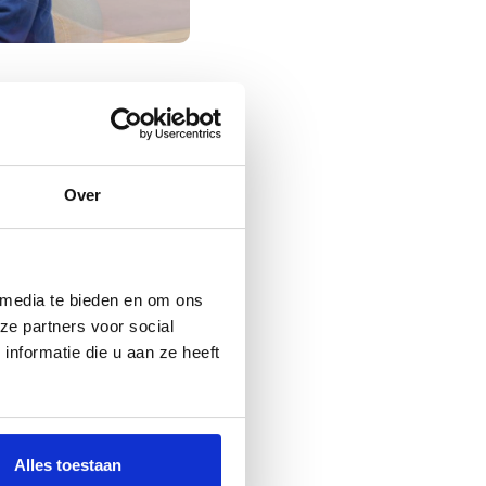
ondersteuningsvragen
uiszorg. Fleuriade is
Over
e zorgvragen met
g) of VV7 (beschermd
. De geboden zorg is
lijkheden. Het behoud
 media te bieden en om ons
traal.
ze partners voor social
e volgen hierbij het
nformatie die u aan ze heeft
 leven zoals zij dit
 gericht u zo veel
Alles toestaan