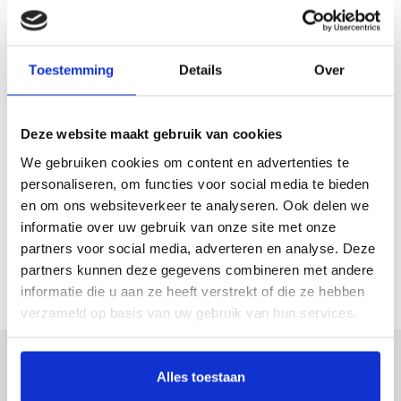
Verpleeghuis
Locaties
Toestemming
Details
Over
Vertrouwd Thuis met VPT Gagelbosch
Appartementen, Nieuwbouw en Renovaties
Deze website maakt gebruik van cookies
Hof van Strijp
We gebruiken cookies om content en advertenties te
personaliseren, om functies voor social media te bieden
ABC-staete
en om ons websiteverkeer te analyseren. Ook delen we
Warande
informatie over uw gebruik van onze site met onze
Leilinde
partners voor social media, adverteren en analyse. Deze
partners kunnen deze gegevens combineren met andere
informatie die u aan ze heeft verstrekt of die ze hebben
verzameld op basis van uw gebruik van hun services.
Meer weten over Archipel?
Alles toestaan