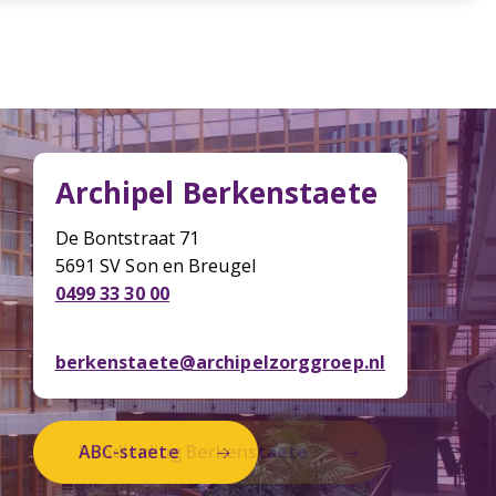
Archipel Berkenstaete
Archipel Berkenstaete
De Bontstraat 71
De Bontstraat 71
5691 SV Son en Breugel
5691 SV Son en Breugel
0499 33 30 00
0499 33 30 00
berkenstaete@archipelzorggroep.nl
berkenstaete@archipelzorggroep.nl
Rondleiding Berkenstaete
ABC-staete