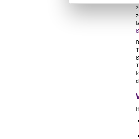
z
z
l
B
B
T
B
T
k
d
H