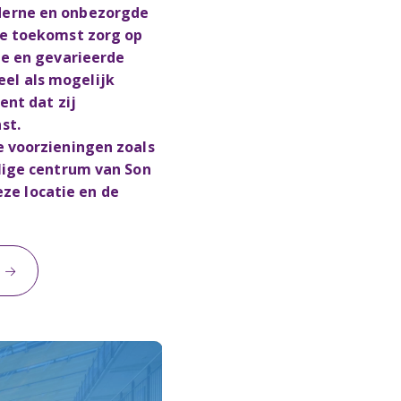
derne en onbezorgde
je toekomst zorg op
te en gevarieerde
el als mogelijk
nt dat zij
st.
 voorzieningen zoals
lige centrum van Son
eze locatie en de