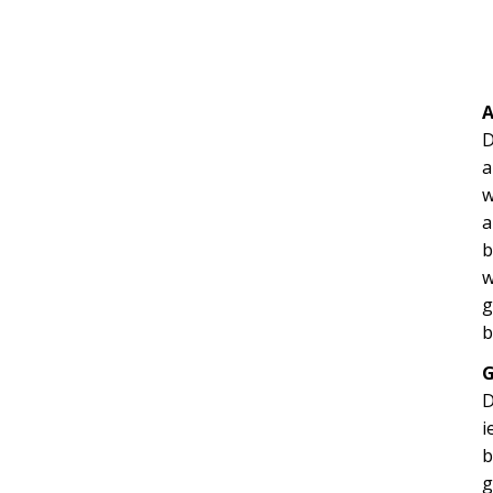
D
a
w
a
b
w
g
b
D
i
b
g