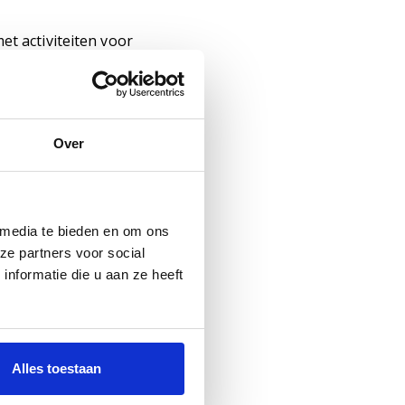
t activiteiten voor
nden en mensen die
rte welkom. De
oten bij interesses,
 activiteiten vinden
Over
ige centrum van Son en
ermarkt, diverse
 media te bieden en om ons
ze partners voor social
nformatie die u aan ze heeft
 groepswoningen binnen
boden.
rappartement van
fstandig thuis en
Alles toestaan
catie vanuit de WLZ
. Zo voeren de bewoners