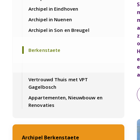
S
Archipel in Eindhoven
m
Archipel in Nuenen
m
a
Archipel in Son en Breugel
z
o
Berkenstaete
H
e
e
a
Vertrouwd Thuis met VPT
Gagelbosch
Appartementen, Nieuwbouw en
Renovaties
Archipel Berkenstaete