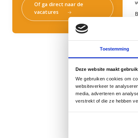
v
Of ga direct naar de
vacatures
B
m
w
g
w
Toestemming
p
B
w
Deze website maakt gebruik
We gebruiken cookies om cont
websiteverkeer te analyseren
media, adverteren en analys
B
verstrekt of die ze hebben v
h
D
w
b
v