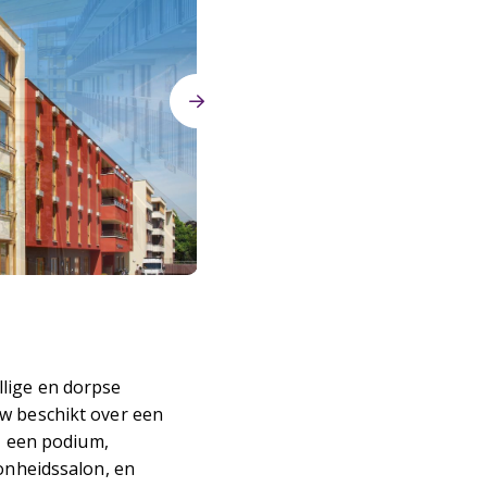
llige en dorpse
uw beschikt over een
s, een podium,
oonheidssalon, en