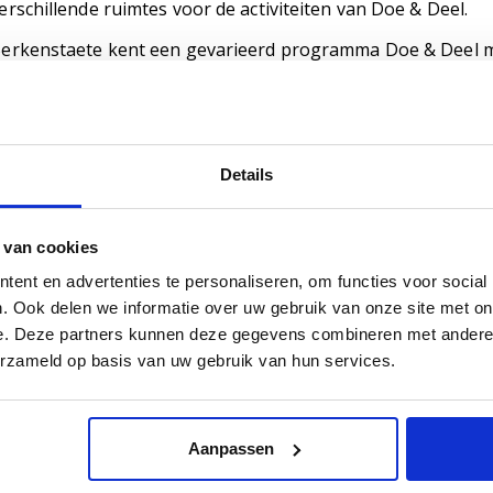
erschillende ruimtes voor de activiteiten van Doe & Deel.
erkenstaete kent een gevarieerd programma Doe & Deel me
ensen met een indicatie voor dagbesteding. Ook omwone
achten op een plaats in het woonzorgcentrum zijn van ha
eorganiseerde activiteiten worden zo veel mogelijk aangesl
ensen en mogelijkheden van bewoners en omwonenden. Alle
Details
laats in het gezellige Plaetse. Daarnaast is ook het gezell
reugel op loopafstand gelegen, met onder andere een sup
inkels en restaurants.
 van cookies
ent en advertenties te personaliseren, om functies voor social
Zorg
. Ook delen we informatie over uw gebruik van onze site met on
e. Deze partners kunnen deze gegevens combineren met andere i
erkenstaete biedt zorg aan mensen met dementie in drie
erzameld op basis van uw gebruik van hun services.
et gebouw. Hier wordt 24-uurs ondersteuning en zorg ge
aarnaast wonen binnen Berkenstaete mensen in een huu
oningbouwcorporatie 'thuis. Hier wonen mensen langer zel
Aanpassen
ieden we hen ondersteuning en zorg op maat met een indi
oor 24-uurszorg op basis van Volledig Pakket Thuis (VPT)