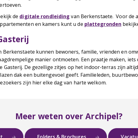
ertoeven.
ekijk de
digitale rondleiding
van Berkenstaete. Voor de 
ppartementen en kamers kunt u de
plattegronden
bekijk
Gasterij
n Berkenstaete kunnen bewoners, familie, vrienden en o
aagdrempelige manier ontmoeten. Een praatje maken, iets d
e Gasterij. De gezellige zitjes op het indoor-terras zijn alti
lazen dak een buitengevoel geeft. Familieleden, buurtbew
ezoekers zijn hier elke dag van harte welkom.
Meer weten over Archipel?
ct
Folders & Brochures
Vacat