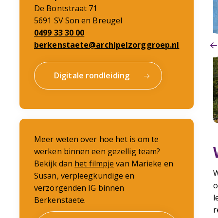
De Bontstraat 71
5691 SV Son en Breugel
0499 33 30 00
berkenstaete@archipelzorggroep.nl
Digitale rondleiding
Meer weten over hoe het is om te
werken binnen een gezellig team?
Bekijk dan
het filmpje
van Marieke en
W
Susan, verpleegkundige en
o
verzorgenden IG binnen
l
Berkenstaete.
r