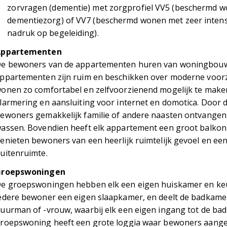
zorvragen (dementie) met zorgprofiel VV5 (beschermd w
dementiezorg) of VV7 (beschermd wonen met zeer intens
nadruk op begeleiding).
Appartementen
e bewoners van de appartementen huren van woningbouwc
ppartementen zijn ruim en beschikken over moderne voor
onen zo comfortabel en zelfvoorzienend mogelijk te maken
larmering en aansluiting voor internet en domotica. Door
ewoners gemakkelijk familie of andere naasten ontvangen,
assen. Bovendien heeft elk appartement een groot balkon 
enieten bewoners van een heerlijk ruimtelijk gevoel en een 
uitenruimte.
Groepswoningen
e groepswoningen hebben elk een eigen huiskamer en ke
edere bewoner een eigen slaapkamer, en deelt de badkamer
uurman of -vrouw, waarbij elk een eigen ingang tot de bad
roepswoning heeft een grote loggia waar bewoners aan