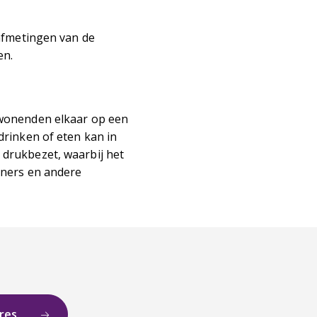
afmetingen van de
en.
mwonenden elkaar op een
rinken of eten kan in
jd drukbezet, waarbij het
oners en andere
ures