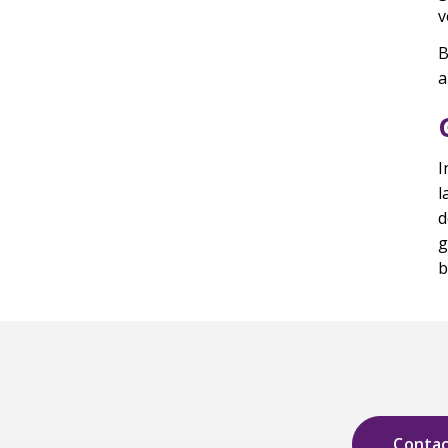
v
B
a
I
l
d
g
b
Conta