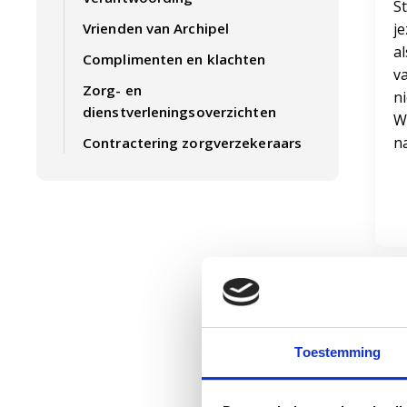
St
je
Vrienden van Archipel
al
Complimenten en klachten
v
Zorg- en
n
dienstverleningsoverzichten
W
n
Contractering zorgverzekeraars
Toestemming