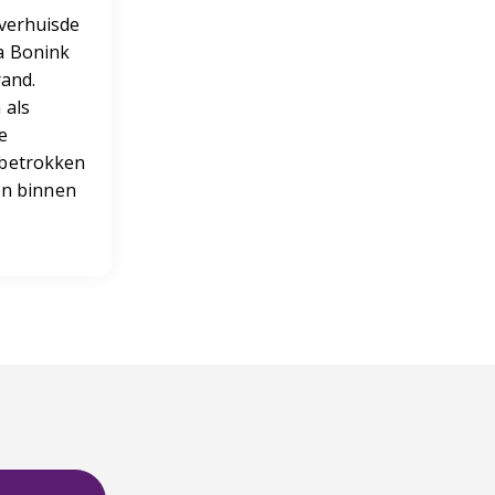
 verhuisde
a Bonink
rand.
 als
e
betrokken
len binnen