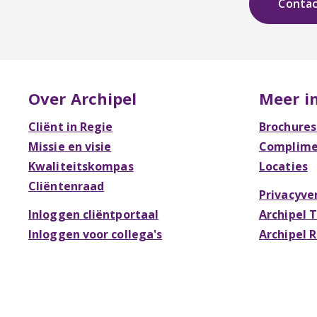
Conta
Over Archipel
Meer i
Cliënt in Regie
Brochures
Missie en visie
Complimen
Kwaliteitskompas
Locaties
Cliëntenraad
Privacyve
Inloggen cliëntportaal
Archipel 
Inloggen voor collega's
Archipel 