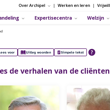
Over Archipel
Werken en leren
Vrijwil
andeling
Expertisecentra
Welzijn
ad
Lees voor
Uitleg woorden
Simpele tekst
es de verhalen van de cliënte