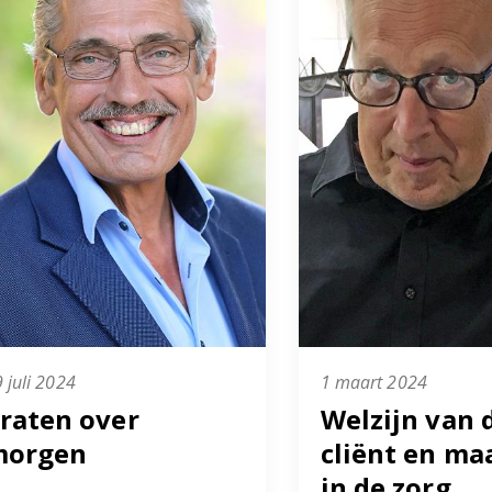
 juli 2024
1 maart 2024
raten over
Welzijn van 
morgen
cliënt en m
in de zorg