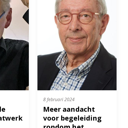
8 februari 2024
de
Meer aandacht
aatwerk
voor begeleiding
rondom het