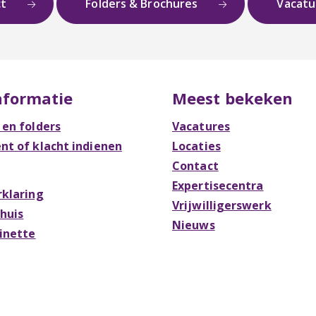
ct
Folders & Brochures
Vacat
nformatie
Meest bekeken
 en folders
Vacatures
t of klacht indienen
Locaties
Contact
Expertisecentra
rklaring
Vrijwilligerswerk
Thuis
Nieuws
Rinette