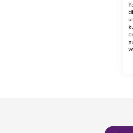
P
cl
al
k
or
me
ve