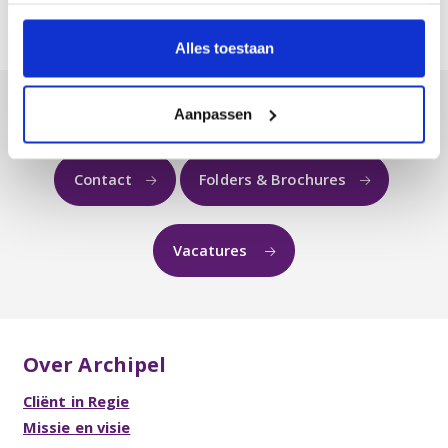
Alles toestaan
Meer weten over Archipel?
Aanpassen
Contact
Folders & Brochures
Vacatures
Over Archipel
Cliënt in Regie
Missie en visie