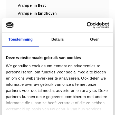
Archipel in Best
Archipel in Eindhoven
Dommelhoef
Eerdbrand
Toestemming
Details
Over
Landrijt
Passaat
Deze website maakt gebruik van cookies
Gagelbosch
We gebruiken cookies om content en advertenties te
Fleuriade
personaliseren, om functies voor social media te bieden
en om ons websiteverkeer te analyseren. Ook delen we
Archipel in Nuenen
informatie over uw gebruik van onze site met onze
partners voor social media, adverteren en analyse. Deze
Archipel in Son en Breugel
partners kunnen deze gegevens combineren met andere
informatie die u aan ze heeft verstrekt of die ze hebben
Vertrouwd Thuis met VPT Gagelbosch
verzameld op basis van uw gebruik van hun services.
Appartementen, Nieuwbouw en Renovaties