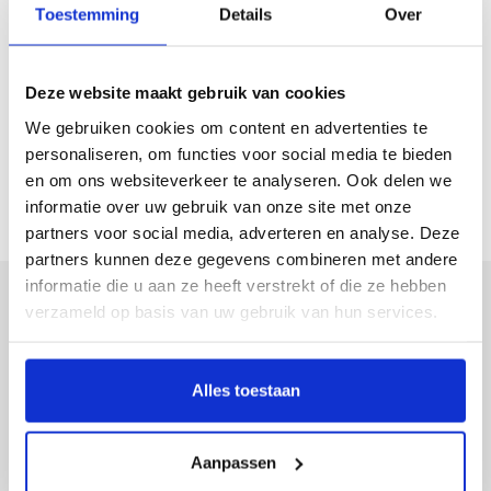
Toestemming
Details
Over
Archipel in Nuenen
Archipel in Son en Breugel
Deze website maakt gebruik van cookies
We gebruiken cookies om content en advertenties te
Vertrouwd Thuis met VPT Gagelbosch
personaliseren, om functies voor social media te bieden
en om ons websiteverkeer te analyseren. Ook delen we
Appartementen, Nieuwbouw en Renovaties
informatie over uw gebruik van onze site met onze
partners voor social media, adverteren en analyse. Deze
partners kunnen deze gegevens combineren met andere
informatie die u aan ze heeft verstrekt of die ze hebben
Meer weten over Archipel?
verzameld op basis van uw gebruik van hun services.
Contact
Folders & Brochures
Alles toestaan
Vacatures
Aanpassen