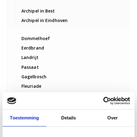
Archipel in Best
Archipel in Eindhoven
Dommelhoef
Eerdbrand
Landrijt
Passaat
Gagelbosch
Fleuriade
Archipel in Nuenen
Archipel in Son en Breugel
Toestemming
Details
Over
Vertrouwd Thuis met VPT Gagelbosch