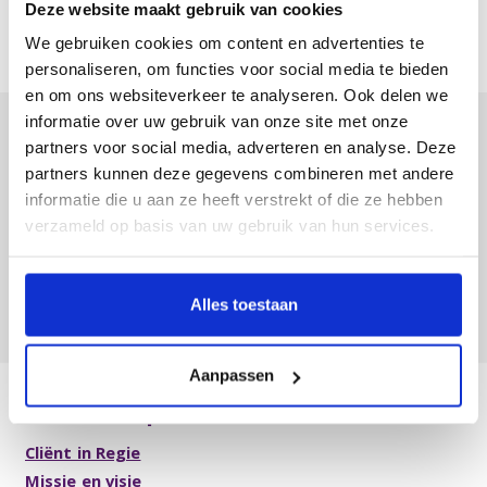
Deze website maakt gebruik van cookies
Appartementen, Nieuwbouw en Renovaties
We gebruiken cookies om content en advertenties te
personaliseren, om functies voor social media te bieden
en om ons websiteverkeer te analyseren. Ook delen we
informatie over uw gebruik van onze site met onze
Meer weten over Archipel?
partners voor social media, adverteren en analyse. Deze
partners kunnen deze gegevens combineren met andere
informatie die u aan ze heeft verstrekt of die ze hebben
Contact
Folders & Brochures
verzameld op basis van uw gebruik van hun services.
Vacatures
Alles toestaan
Aanpassen
Over Archipel
Cliënt in Regie
Missie en visie