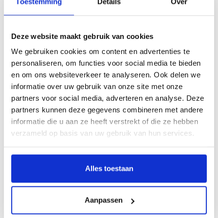
Toestemming
Details
Over
Erica: “Als psycholoog ben ik bij de Kopgroep betrokken
Deze website maakt gebruik van cookies
omdat er ook een behandel-component in zit. De
We gebruiken cookies om content en advertenties te
Kopgroep is geen theekransje; we bieden de
personaliseren, om functies voor social media te bieden
randvoorwaarden om tot diepgang en verwerking te
en om ons websiteverkeer te analyseren. Ook delen we
komen van een diagnose die niemand wil krijgen.”
informatie over uw gebruik van onze site met onze
Helaas is Helmine in februari 2022 onverwachts overleden.
partners voor social media, adverteren en analyse. Deze
Haar familie stelt het op prijs dat haar verhaal postuum
partners kunnen deze gegevens combineren met andere
wordt gedeeld.
informatie die u aan ze heeft verstrekt of die ze hebben
verzameld op basis van uw gebruik van hun services.
Terug
Alles toestaan
Behandeling
Aanpassen
Behandelingen