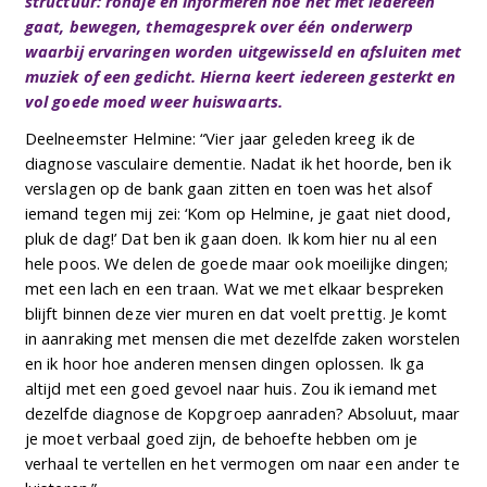
structuur: rondje en informeren hoe het met iedereen
gaat, bewegen, themagesprek over één onderwerp
waarbij ervaringen worden uitgewisseld en afsluiten met
muziek of een gedicht. Hierna keert iedereen gesterkt en
vol goede moed weer huiswaarts.
Deelneemster Helmine: “Vier jaar geleden kreeg ik de
diagnose vasculaire dementie. Nadat ik het hoorde, ben ik
verslagen op de bank gaan zitten en toen was het alsof
iemand tegen mij zei: ‘Kom op Helmine, je gaat niet dood,
pluk de dag!’ Dat ben ik gaan doen. Ik kom hier nu al een
hele poos. We delen de goede maar ook moeilijke dingen;
met een lach en een traan. Wat we met elkaar bespreken
blijft binnen deze vier muren en dat voelt prettig. Je komt
in aanraking met mensen die met dezelfde zaken worstelen
en ik hoor hoe anderen mensen dingen oplossen. Ik ga
altijd met een goed gevoel naar huis. Zou ik iemand met
dezelfde diagnose de Kopgroep aanraden? Absoluut, maar
je moet verbaal goed zijn, de behoefte hebben om je
verhaal te vertellen en het vermogen om naar een ander te