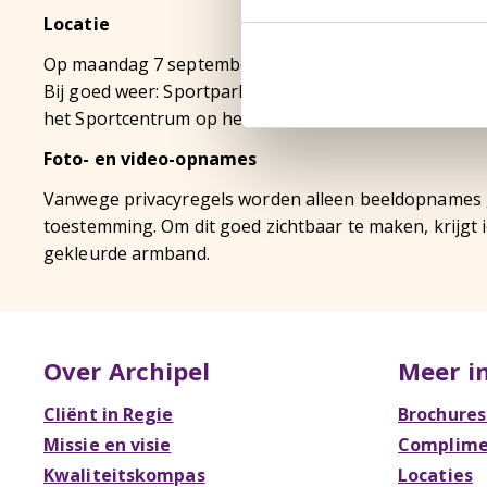
Locatie
Op maandag 7 september ontvangen jullie definitieve 
Bij goed weer: Sportpark Wilhelmina Boys in Best. Bij 
het Sportcentrum op het terrein van de TU Eindhoven
Foto- en video-opnames
Vanwege privacyregels worden alleen beeldopnames
toestemming. Om dit goed zichtbaar te maken, krijgt
gekleurde armband.
Over Archipel
Meer i
Cliënt in Regie
Brochures
Missie en visie
Complimen
Kwaliteitskompas
Locaties