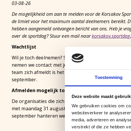
03-08-26
De mogelijkheid om aan te melden voor de Korsakov Spor
de limiet voor het maximum aantal deelnemers bereikt. De
hebben aangemeld ontvangen bericht van ons.
Heb je vra
over de sportdag? Stuur een mail naar
korsakov.sportdag
Wachtlijst
Wil je toch deelnemen? Stuur dan een mail naar bove
nemen we contact met je op voor plaatsing op de wach
team zich afmeldt is het mogelijk om nog deel te nem
Toestemming
september.
Afmelden mogelijk tot en met 31 augustus
Deze website maakt gebruik
De organisaties die zich hebben aangemeld ontvangen
We gebruiken cookies om cont
met maandag 31 augustus is het mogelijk om kosteloo
websiteverkeer te analyseren
september hanteren we een no show-tarief.
media, adverteren en analys
verstrekt of die ze hebben v