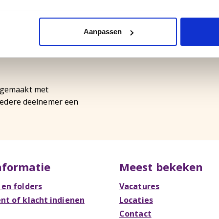
informatie over de locatie.
Aanpassen
slecht weer: Sporthal van
.
 gemaakt met
 iedere deelnemer een
nformatie
Meest bekeken
 en folders
Vacatures
t of klacht indienen
Locaties
Contact