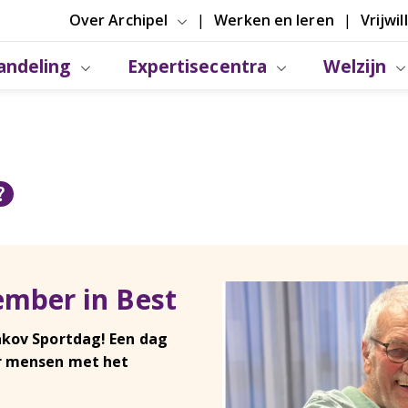
Over Archipel
Werken en leren
Vrijwil
andeling
Expertisecentra
Welzijn
ember in Best
akov Sportdag! Een dag
ór mensen met het