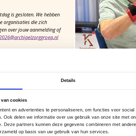
tdag is gesloten. We hebben
 organisaties die zich
gen over jouw aanmelding of
2026@archipelzorggroep.nl
nstaand e-mailadres, dan
tlijst. Alleen wanneer een
en. Dit weten we dinsdag 1
Details
 van cookies
 bericht van ons. Tot en
ent en advertenties te personaliseren, om functies voor social
s af te melden. Vanaf 1
. Ook delen we informatie over uw gebruik van onze site met on
e. Deze partners kunnen deze gegevens combineren met andere i
erzameld op basis van uw gebruik van hun services.