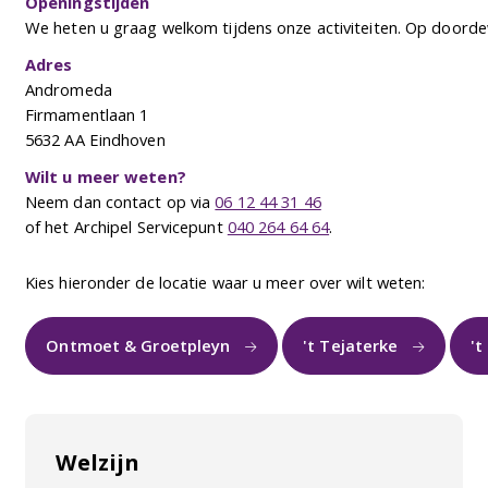
Openingstijden
We heten u graag welkom tijdens onze activiteiten. Op doorde
Adres
Andromeda
Firmamentlaan 1
5632 AA Eindhoven
Wilt u meer weten?
Neem dan contact op via
06 12 44 31 46
of het Archipel Servicepunt
040 264 64 64
.
Kies hieronder de locatie waar u meer over wilt weten:
Ontmoet & Groetpleyn
't Tejaterke
't
Welzijn