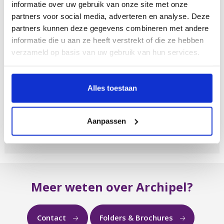
informatie over uw gebruik van onze site met onze
partners voor social media, adverteren en analyse. Deze
Vorig artikel
partners kunnen deze gegevens combineren met andere
informatie die u aan ze heeft verstrekt of die ze hebben
verzameld op basis van uw gebruik van hun services.
31 oktober 2024
Visie betreft agressie
Alles toestaan
Uitgangspunten functieprogramma agressie
Archipel Binnen Archipel vinden we een veilige
woonomgeving voor cliënten en e...
Aanpassen
Meer weten over Archipel?
Contact
Folders & Brochures