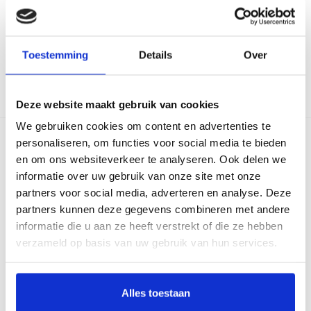
Lees meer >
Toestemming
Details
Over
Terug
Deze website maakt gebruik van cookies
We gebruiken cookies om content en advertenties te
personaliseren, om functies voor social media te bieden
Over Archipel
en om ons websiteverkeer te analyseren. Ook delen we
Cliënt in Regie
informatie over uw gebruik van onze site met onze
Missie en visie
partners voor social media, adverteren en analyse. Deze
partners kunnen deze gegevens combineren met andere
Kwaliteitskompas
informatie die u aan ze heeft verstrekt of die ze hebben
Cliëntenraad
verzameld op basis van uw gebruik van hun services.
Inloggen cliëntportaal
Inloggen voor collega's
Alles toestaan