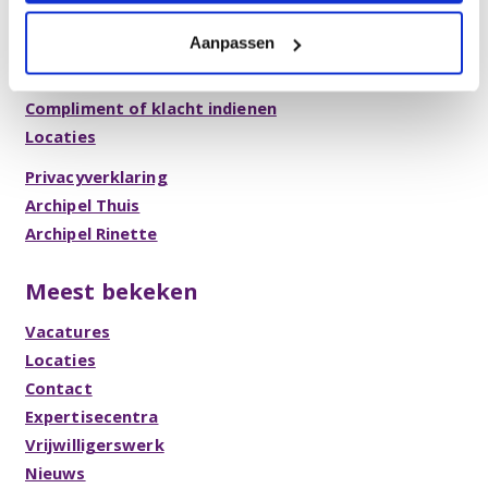
Meer informatie
Aanpassen
Brochures en folders
Compliment of klacht indienen
Locaties
Privacyverklaring
Archipel Thuis
Archipel Rinette
Meest bekeken
Vacatures
Locaties
Contact
Expertisecentra
Vrijwilligerswerk
Nieuws