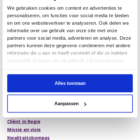
personeelsnummer bij de hand.
We gebruiken cookies om content en advertenties te
Na aanschaf van je ticket ben je officieel aangemeld. We
personaliseren, om functies voor social media te bieden
kijken ernaar uit je te verwelkomen!
en om ons websiteverkeer te analyseren. Ook delen we
informatie over uw gebruik van onze site met onze
Benieuwd naar het volledige programma en de
partners voor social media, adverteren en analyse. Deze
workshops?
partners kunnen deze gegevens combineren met andere
Op
de symposiumpagina
vind je meer informatie over
informatie die u aan ze heeft verstrekt of die ze hebben
het programma, de sprekers en de workshops.
verzameld op basis van uw gebruik van hun services.
Terug
Alles toestaan
Aanpassen
Over Archipel
Cliënt in Regie
Missie en visie
Kwaliteitskompas