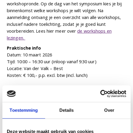
workshopronde. Op de dag van het symposium kies je bij
binnenkomst welke workshops je wilt volgen. Na
aanmelding ontvang je een overzicht van alle workshops,
inclusief nadere toelichting, zodat je je goed kunt
voorbereiden. Lees hier meer over
de workshops en
lezingen.
Praktische info
Datum: 10 maart 2026
Tijd: 10:00 – 16:30 uur (inloop vanaf 9:30 uur)
Locatie: Van der Valk – Best
Kosten: € 100,- p.p. excl. btw (incl. lunch)
Aanmelden
Externe deelnemers
Koop je ticket via
deze ticketlink
.
Toestemming
Details
Over
Medewerkers van Archipel
Werk je bij Archipel of doe je vrijwilligerswerk? Bestel je
ticket via
deze speciale ticketlink
. Houd hierbij je
Deze website maakt gebruik van cookies