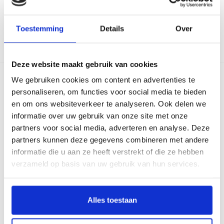
zorgvernieuwers@archipelzorggroep.nl
.
Terug
Toestemming
Details
Over
Deze website maakt gebruik van cookies
We gebruiken cookies om content en advertenties te
Over Archipel
personaliseren, om functies voor social media te bieden
Cliënt in Regie
en om ons websiteverkeer te analyseren. Ook delen we
informatie over uw gebruik van onze site met onze
Missie en visie
partners voor social media, adverteren en analyse. Deze
Kwaliteitskompas
partners kunnen deze gegevens combineren met andere
Cliëntenraad
informatie die u aan ze heeft verstrekt of die ze hebben
Inloggen cliëntportaal
verzameld op basis van uw gebruik van hun services.
Inloggen voor collega's
Alles toestaan
Meer informatie