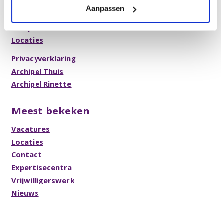
Aanpassen
Brochures en folders
Compliment of klacht indienen
Locaties
Privacyverklaring
Archipel Thuis
Archipel Rinette
Meest bekeken
Vacatures
Locaties
Contact
Expertisecentra
Vrijwilligerswerk
Nieuws