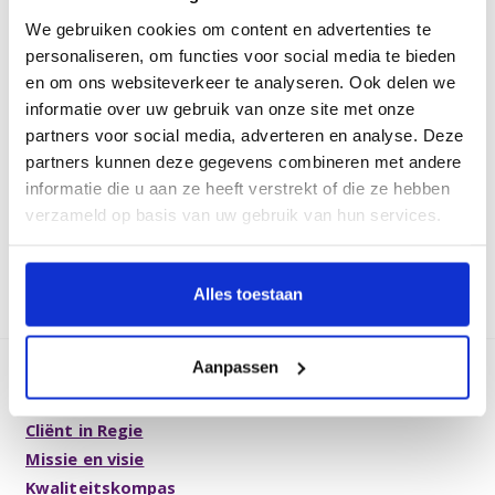
vastgoed, facilitair, Doe & Deel en innovatie. Ook is hij
We gebruiken cookies om content en advertenties te
nauw betrokken bij het expertteam Continu Verbeteren.
personaliseren, om functies voor social media te bieden
Katinka van Boxtel, namens de raad van bestuur:
“Met
en om ons websiteverkeer te analyseren. Ook delen we
Maarten versterken we ons bestuur met waardevolle kennis
informatie over uw gebruik van onze site met onze
en ervaring. Zijn expertise in continu verbeteren en zijn
partners voor social media, adverteren en analyse. Deze
deskundigheid op implementatie en vernieuwing geeft ons
partners kunnen deze gegevens combineren met andere
extra slagkracht om samen met onze collega’s welzijn, zorg
informatie die u aan ze heeft verstrekt of die ze hebben
en wonen verder vorm te geven, nu en richting 2030.”
verzameld op basis van uw gebruik van hun services.
Terug
Alles toestaan
Aanpassen
Over Archipel
Cliënt in Regie
Missie en visie
Kwaliteitskompas