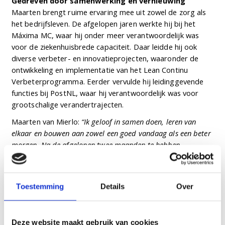
Gedreven door samenwerking en vernieuwing
Maarten brengt ruime ervaring mee uit zowel de zorg als
het bedrijfsleven. De afgelopen jaren werkte hij bij het
Máxima MC, waar hij onder meer verantwoordelijk was
voor de ziekenhuisbrede capaciteit. Daar leidde hij ook
diverse verbeter- en innovatieprojecten, waaronder de
ontwikkeling en implementatie van het Lean Continu
Verbeterprogramma. Eerder vervulde hij leidinggevende
functies bij PostNL, waar hij verantwoordelijk was voor
grootschalige verandertrajecten.
Maarten van Mierlo:
“Ik geloof in samen doen, leren van
elkaar en bouwen aan zowel een goed vandaag als een beter
morgen. Na de afgelopen twee maanden te hebben
meegekeken en meegedaan, heb ik ontzettend veel zin om
aan de slag te gaan en samen te werken aan kwaliteit van
bestaan voor onze cliënten en bewoners.”
Toestemming
Details
Over
Aandachtsgebieden
Maarten is verantwoordelijk voor diverse locaties.
Daarnaast omvat zijn portefeuille bedrijfsvoering,
Deze website maakt gebruik van cookies