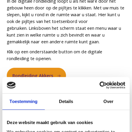
In de digitale rondleiding loopt u als het ware door het
gebouw heen door op de pijltjes te klikken. Met uw muis te
slepen, kijkt u rond in de ruimte waar u staat. Hier kunt u
ook de pijltjes van het toetsenbord voor
gebruiken. Linksboven het scherm staat een menu waar u
kunt zien in welke ruimte u zich bevindt en waar u
gemakkelijk naar een andere ruimte kunt gaan.
Klik op een onderstaande button om de digitale
rondleiding te openen.
Rondleiding Akkers
Rondleiding Berkenstaete
Toestemming
Details
Over
Deze website maakt gebruik van cookies
Rondleiding Dommelhoef
We gebruiken cookies om content en advertenties te