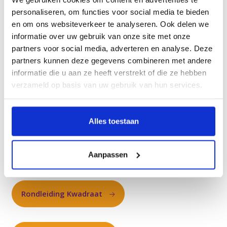
personaliseren, om functies voor social media te bieden
en om ons websiteverkeer te analyseren. Ook delen we
Rondleiding Eerdbrand
informatie over uw gebruik van onze site met onze
partners voor social media, adverteren en analyse. Deze
partners kunnen deze gegevens combineren met andere
Rondleiding Fleuriade
informatie die u aan ze heeft verstrekt of die ze hebben
verzameld op basis van uw gebruik van hun services.
Rondleiding Gagelbosch
Alles toestaan
Rondleiding Kanidas
Aanpassen
Rondleiding Kwadraat